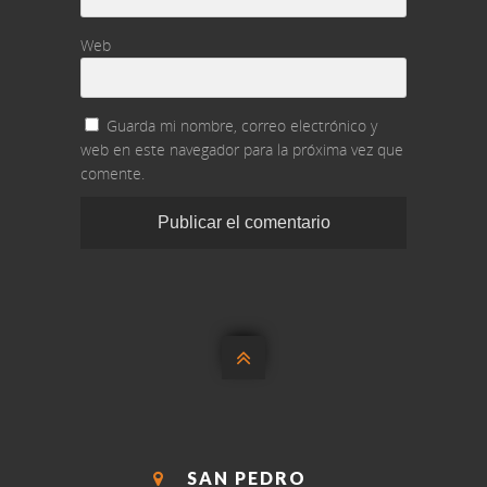
Web
Guarda mi nombre, correo electrónico y
web en este navegador para la próxima vez que
comente.

SAN PEDRO